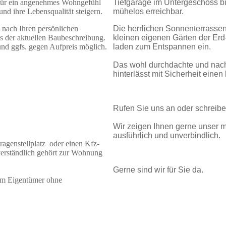
für ein angenehmes Wohngefühl
Tiefgarage im Untergeschoss 
nd ihre Lebensqualität steigern.
mühelos erreichbar.
 nach Ihren persönlichen
Die herrlichen Sonnenterrassen
s der aktuellen Baubeschreibung.
kleinen eigenen Gärten der E
nd ggfs. gegen Aufpreis möglich.
laden zum Entspannen ein.
Das wohl durchdachte und nac
hinterlässt mit Sicherheit eine
Rufen Sie uns an oder schreibe
Wir zeigen Ihnen gerne unser 
ausführlich und unverbindlich.
agenstellplatz oder einen Kfz-
tverständlich gehört zur Wohnung
Gerne sind wir für Sie da.
om Eigentümer ohne